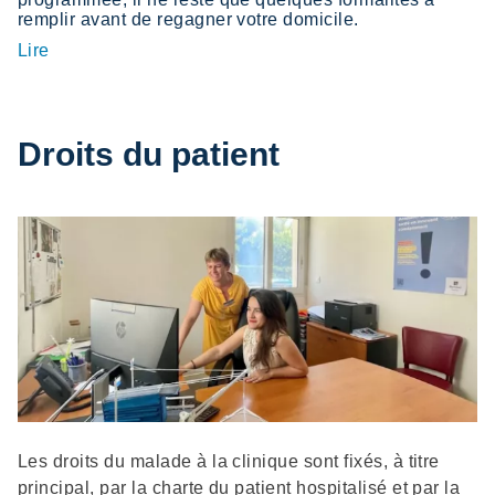
remplir avant de regagner votre domicile.
Lire
Droits du patient
Description
Les droits du malade à la clinique sont fixés, à titre
principal, par la charte du patient hospitalisé et par la