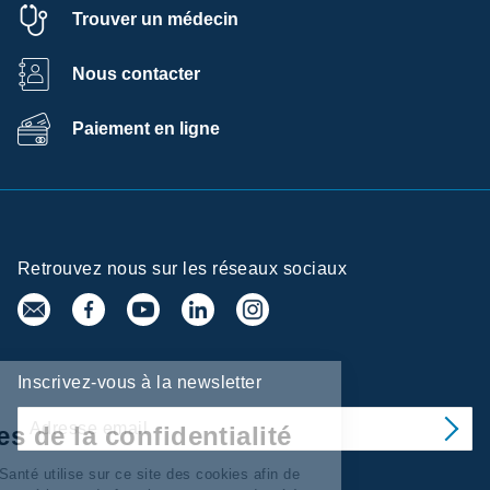
Trouver un médecin
Nous contacter
Paiement en ligne
Retrouvez nous sur les réseaux sociaux
ntre de
Inscrivez-vous à la newsletter
éférences de la
fidentialité
y Services/Santé utilise sur ce site des cookies afin de