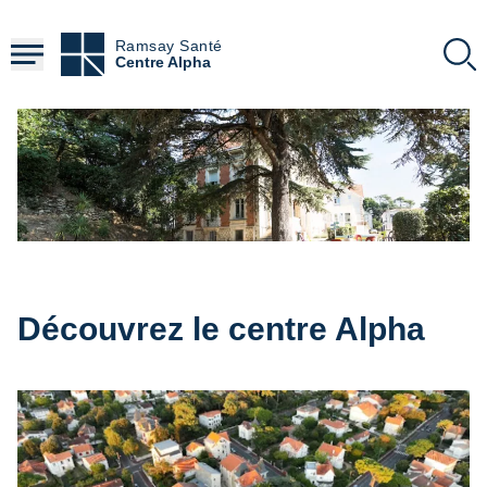
Aller
au
Ramsay Santé
contenu
Centre Alpha
principal
Découvrez le centre Alpha