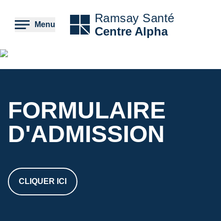
Aller
au
Ramsay Santé
contenu
Menu
Centre Alpha
principal
Contenu
HTML
La santé
compte bien
FORMULAIRE
plus que les
D'ADMISSION
chiffres ...
Mais certains
CLIQUER ICI
chiffres comptent