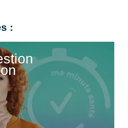
s :
stion
ion