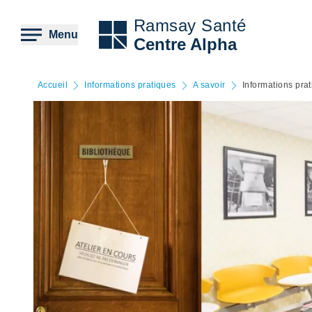
Aller
au
Ramsay Santé
contenu
Menu
Centre Alpha
principal
Accueil
Informations pratiques
A savoir
Informations prat