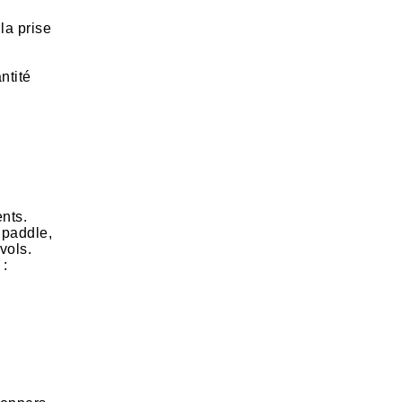
la prise
ntité
nts.
 paddle,
vols.
 :