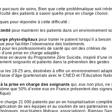
de parcours de soins. Bien que cette problématique soit inhé
iculté des patients à savoir quelle prise en charge choisir.
es pour répondre à cette difficulté :
ximité
pour maintenir les patients dans un environnement so
arge physi-digitaux
pour traiter le patient lorsqu’il a besoin
ue pour faciliter l'observance des traitements.
pour les professionnels de santé qui ont des critères de
in d’une prise en charge adaptée.
mise en œuvre du Programme Zéro Suicide, inspiré d'une ini
vement soignants et patients dans la prévention des gestes
ur les 18-25 ans, destinées à offrir un environnement adap
classe d’âge (partenariats avec le CNED et l’Éducation Nati
 à la prise en charge des soignants
qui, eux non plus, ne
stime que 50% d’entre eux en France présentent des signes
fique)
 charge 21 000 patients par an en hospitalisation complète
mplication de ses équipes et au soutien de ses partenaires s
ychologues, psychiatres libéraux, associations), Ramsay San