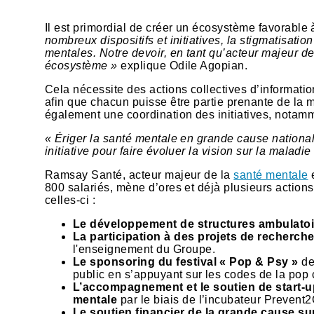
Il est primordial de créer un écosystème favorable 
nombreux dispositifs et initiatives, la stigmatisatio
mentales. Notre devoir, en tant qu’acteur majeur de 
écosystème »
explique Odile Agopian.
Cela nécessite des actions collectives d’informatio
afin que chacun puisse être partie prenante de la 
également une coordination des initiatives, notam
« Ériger la santé mentale en grande cause nationale, 
initiative pour faire évoluer la vision sur la maladi
Ramsay Santé, acteur majeur de la
santé mentale
e
800 salariés, mène d’ores et déjà plusieurs actions 
celles-ci :
Le développement de structures ambulatoi
La participation à des projets de recherch
l'enseignement du Groupe.
Le sponsoring du festival « Pop & Psy »
de
public en s’appuyant sur les codes de la pop 
L’accompagnement et le soutien de start-u
mentale
par le biais de l’incubateur Preven
Le soutien financier de la grande cause su