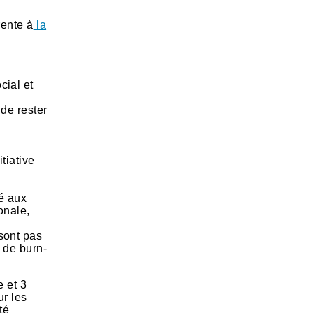
rente à
la
cial et
 de rester
tiative
té aux
onale,
 sont pas
 de burn-
 et 3
ur les
té