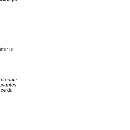
lter le
ationale
novantes
rice du