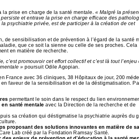
à la prise en charge de la santé mentale.
« Malgré la prése
n persiste et entrave la prise en charge efficace des patholo
la psychiatrie privée, est de participer à la création de cet
n, de sensibilisation et de prévention à l’égard de la santé 
maladie, que ce soit la sienne ou celle de ses proches. Cela
ment en matière de recherche.
c’est promouvoir cet effort collectif et c’est là tout l’enjeu
e mentale »
poursuit Odile Agopian.
n France avec 36 cliniques, 38 Hôpitaux de jour, 200 méde
en faveur de la sensibilisation et de la déstigmatisation. P
res
permettant le soin dans le respect du lien environnemen
e en santé mentale
avec la Direction de la recherche et de
puis sa création qui déstigmatise la psychiatrie auprès du 
culture.
ps proposant des solutions innovantes en matière de s
t2Care Lab créé par la Fondation Ramsay Santé.
r des enjeux de prévention et d’éducation à la santé me