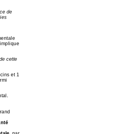
nce de
gies
mentale
 implique
 de cette
cins et 1
armi
tal.
grand
anté
ntale,
par