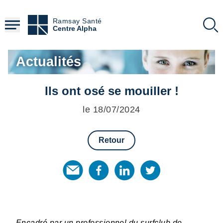
Aller
au
Ramsay Santé
contenu
Centre Alpha
principal
Actualités
Ils ont osé se mouiller !
le 18/07/2024
Retour
Encadré par un professionnel du surfclub de