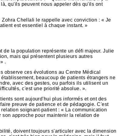
là, qu'ils peuvent nous appeler dès qu'ils ont
. Zohra Chellali le rappelle avec conviction : « Je
atient est essentiel à chaque instant. »
nt de la population représente un défi majeur. Julie
tion, mais qui présentent plusieurs autres
» .
os observe ces évolutions au Centre Médical
e établissement, beaucoup de patients étrangers ne
dre, avec des gestes, ou parfois ils utilisent un
icultés, c'est une priorité absolue. ».
ients sont aujourd'hui plus informés et ont des
t faire preuve de patience et de pédagogie. C'est
a relation soignant-patient : « La communication
r son approche pour maintenir la relation de
lité, doivent toujours s'articuler avec la dimension