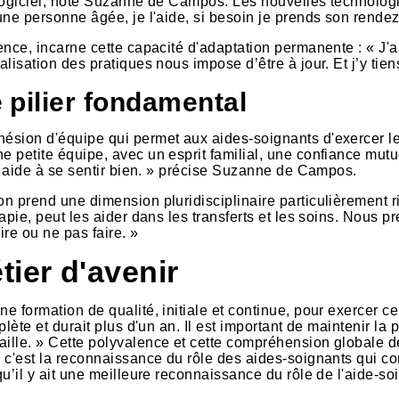
 logiciel, note Suzanne de Campos. Les nouvelles technologie
 une personne âgée, je l'aide, si besoin je prends son rende
ience, incarne cette capacité d'adaptation permanente : « J'
alisation des pratiques nous impose d’être à jour. Et j’y tien
 pilier fondamental
hésion d'équipe qui permet aux aides-soignants d'exercer le
ne petite équipe, avec un esprit familial, une confiance mu
 ça aide à se sentir bien. » précise Suzanne de Campos.
on prend une dimension pluridisciplinaire particulièrement 
rapie, peut les aider dans les transferts et les soins. Nous 
ire ou ne pas faire. »
tier d'avenir
e formation de qualité, initiale et continue, pour exercer c
mplète et durait plus d'un an. Il est important de maintenir l
aille. » Cette polyvalence et cette compréhension globale de
 c'est la reconnaissance du rôle des aides-soignants qui cond
qu’il y ait une meilleure reconnaissance du rôle de l'aide-so