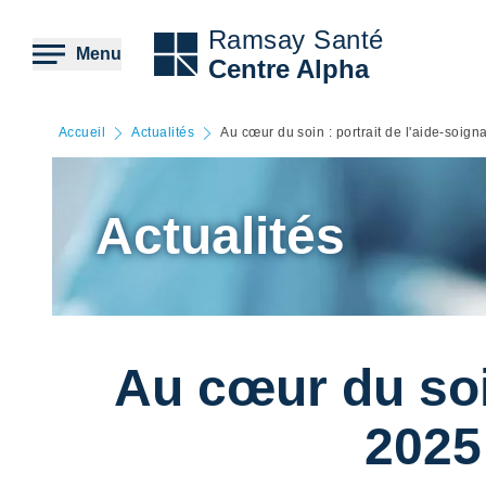
Aller
au
Ramsay Santé
contenu
Menu
Centre Alpha
principal
Accueil
Actualités
Au cœur du soin : portrait de l'aide-soig
Actualités
Au cœur du soin
2025