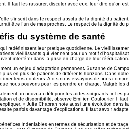
Il faut les rassurer, discuter avec eux, leur dire qu'on est 
elle s'inscrit dans le respect absolu de la dignité du patient
urrait être l'un de mes proches. Le respect de la dignité du p
éfis du système de santé
qui redéfinissent leur pratique quotidienne. Le vieillisseme
tients vieillissants qui viennent pour un motif d'hospitalisa
euvent interférer dans la prise en charge de leur rééducation.
galement un enjeu d'adaptation permanent. Suzanne de Camp
 plus en plus de patients de différents horizons. Dans notr
exprimer leurs douleurs. Alors nous essayons de nous compren
 que nous pouvons pour les prendre en charge. Malgré les diff
galement un nouveau défi pour les aides-soignants. « Les pat
ation et de disponibilité, observe Emilien Coufourier. Il fau
r expliquer. » Julie Chabran note aussi une évolution dans l
site parfois davantage d'explications. Il faut savoir adapte
bénéfices indéniables en termes de sécurisation et de traçabi