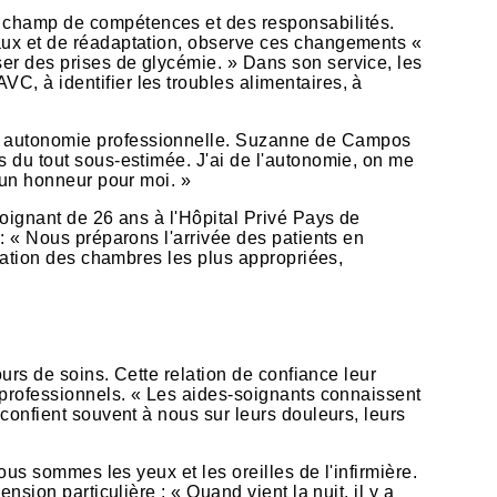
u champ de compétences et des responsabilités.
caux et de réadaptation, observe ces changements «
er des prises de glycémie. » Dans son service, les
, à identifier les troubles alimentaires, à
le autonomie professionnelle. Suzanne de Campos
s du tout sous-estimée. J'ai de l'autonomie, on me
 un honneur pour moi. »
soignant de 26 ans à l'Hôpital Privé Pays de
: « Nous préparons l'arrivée des patients en
ication des chambres les plus appropriées,
ours de soins. Cette relation de confiance leur
s professionnels. « Les aides-soignants connaissent
confient souvent à nous sur leurs douleurs, leurs
ous sommes les yeux et les oreilles de l'infirmière.
sion particulière : « Quand vient la nuit, il y a