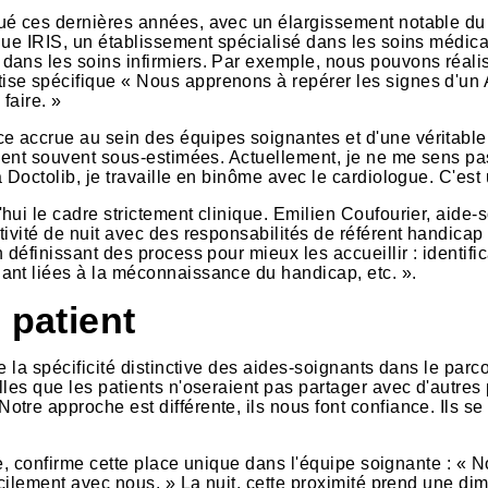
lué ces dernières années, avec un élargissement notable d
ique IRIS, un établissement spécialisé dans les soins médi
ans les soins infirmiers. Par exemple, nous pouvons réalis
e spécifique « Nous apprenons à repérer les signes d'un AVC
faire. »
e accrue au sein des équipes soignantes et d'une véritab
aient souvent sous-estimées. Actuellement, je ne me sens pa
 Doctolib, je travaille en binôme avec le cardiologue. C'est
ui le cadre strictement clinique. Emilien Coufourier, aide-
ivité de nuit avec des responsabilités de référent handicap 
 définissant des process pour mieux les accueillir : identif
ant liées à la méconnaissance du handicap, etc. ».
 patient
 la spécificité distinctive des aides-soignants dans le parc
lles que les patients n'oseraient pas partager avec d'autre
re approche est différente, ils nous font confiance. Ils se 
ie, confirme cette place unique dans l'équipe soignante : « N
cilement avec nous. » La nuit, cette proximité prend une dimen