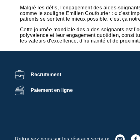
Malgré les défis, l'engagement des aides-soignants
comme le souligne Emilien Coufourier : « c'est impo
patients se sentent le mieux possible, c'est ça notr
Cette journée mondiale des aides-soignants est l'oc
polyvalence et leur engagement quotidien, constit
les valeurs d'excellence, d'humanité et de proximit
Recrutement
Centre de
Paiement en ligne
préférences de la
confidentialité
Ramsay Services/Santé utilise sur ce site des cookies afin
de personnaliser votre expérience, de fournir un contenu
adapté à vos intérêts, d’assurer certaines fonctionnalités
dont celles relatives aux réseaux sociaux, de permettre la
réalisation d’'analyses statistiques et d’analyser les
Retrouvez nous sur les réseaux sociaux