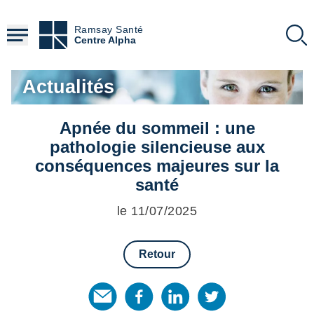
Aller
au
Ramsay Santé
contenu
Centre Alpha
principal
Actualités
Apnée du sommeil : une
pathologie silencieuse aux
conséquences majeures sur la
santé
le 11/07/2025
Retour